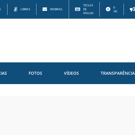
TECLAS
E-
E
LIBRAS
WEBMAIL
DE
SIC
ATALHO
IAS
FOTOS
VÍDEOS
TRANSPARÊNCIA