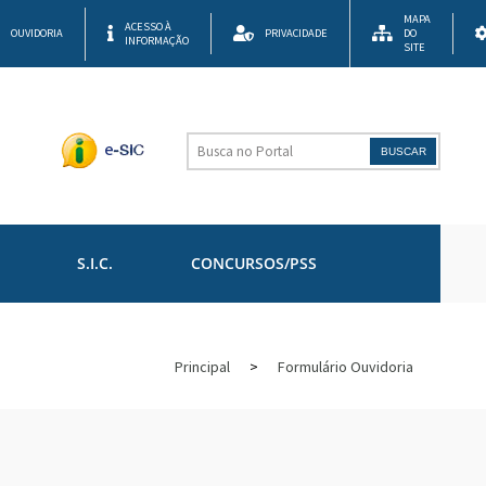
MAPA
ACESSO À
OUVIDORIA
PRIVACIDADE
DO
INFORMAÇÃO
SITE
BUSCAR
S.I.C.
CONCURSOS/PSS
Principal
>
Formulário Ouvidoria