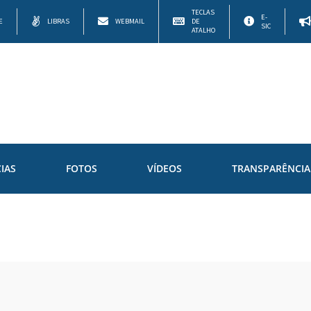
TECLAS
E-
E
LIBRAS
WEBMAIL
DE
SIC
ATALHO
IAS
FOTOS
VÍDEOS
TRANSPARÊNCIA